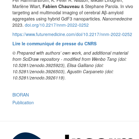
Marlène Wiart,
Fabien Chauveau
& Stephane Parola. In vivo
targeting and multimodal imaging of cerebral Aβ-amyloid
aggregates using hybrid GdF3 nanoparticles.
Nanomedecine
2023.
doi.org/10.2217/nnm-2022-0252
https://www.futuremedicine.com/doi/10.2217/nnm-2022-0252
Lire le communiqué de presse du CNRS
© Prepared with authors’ own work, and additional material
from SciDraw repository - modified from Wenbo Tang (doi:
10.5281/zenodo.3925923), Elisa Galliano (doi:
10.5281/zenodo.3926503), Agustin Carpaneto (doi:
10.5281/zenodo.3926119).
BIORAN
Publication