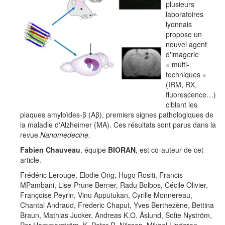
plusieurs
laboratoires
lyonnais
propose un
nouvel agent
d'imagerie
« multi-
techniques »
(IRM, RX,
fluorescence…)
ciblant les
plaques amyloïdes-β (Aβ), premiers signes pathologiques de
la maladie d'Alzheimer (MA). Ces résultats sont parus dans la
revue
Nanomedecine.
Fabien Chauveau
, équipe
BIORAN
, est co-auteur de cet
article.
Frédéric Lerouge, Elodie Ong, Hugo Rositi, Francis
MPambani, Lise-Prune Berner, Radu Bolbos, Cécile Olivier,
Françoise Peyrin, Vinu Apputukan, Cyrille Monnereau,
Chantal Andraud, Frederic Chaput, Yves Berthezène, Bettina
Braun, Mathias Jucker, Andreas K.O. Åslund, Sofie Nyström,
Per Hammarström, K. Peter R. Nilsson, Mikael Lindgren,