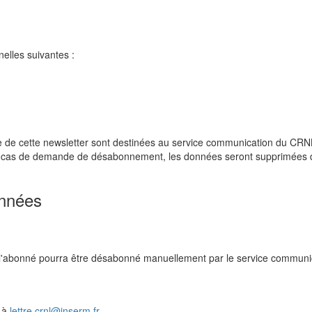
elles suivantes :
e de cette newsletter sont destinées au service communication du CR
n cas de demande de désabonnement, les données seront supprimées d
onnées
l, l'abonné pourra être désabonné manuellement par le service commun
t à
lettre.crnl@inserm.fr