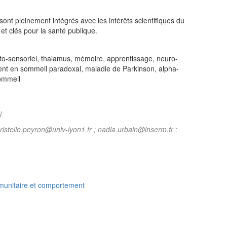
t sont pleinement intégrés avec les intérêts scientifiques du
t clés pour la santé publique.
o-sensoriel, thalamus, mémoire, apprentissage, neuro-
ent en sommeil paradoxal, maladie de Parkinson, alpha-
ommeil
l
hristelle.peyron@univ-lyon1.fr ; nadia.urbain@inserm.fr ;
mmunitaire et comportement