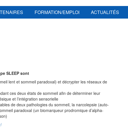
TENAIRES
FORMATION/EMPLOI
ACTUALITÉS
uipe SLEEP sont
meil lent et sommeil paradoxal) et décrypter les réseaux de
 pendant ces deux états de sommeil afin de déterminer leur
sique et l’intégration sensorielle
sables de deux pathologies du sommeil, la narcolepsie (auto-
sommeil paradoxal (un biomarqueur prodromique d’
alpha
-
son)
r/