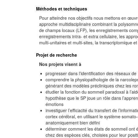
Méthodes et techniques
Pour atteindre nos objectifs nous mettons en œuvre
approche multidisciplinaire combinant la polysom
de champs locaux (LFP), les enregistrements comp
enregistrements intra- et extra cellulaire, les ap
multi-unitaires et multi-sites, la transcriptomique et
Projet de recherche
Nos projets visent à
progresser dans l’identification des réseaux de
comprendre la physiopathologie de la narcole
générant des modèles précliniques chez les ro
étudier la fonction du sommeil paradoxal à l’
hypothèse que le SP joue un rôle dans l’appren
émotions
investiguer l’efficacité du transfert de l’inform
cortex cérébral, en utilisant le système somato
anatomiquement bien défini
déterminer comment les états de sommeil ont é
chez des espèces clés, choisies pour leur posit