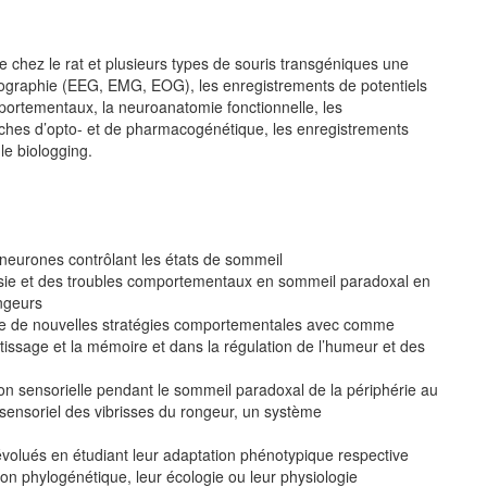
 chez le rat et plusieurs types de souris transgéniques une
nographie (EEG, EMG, EOG), les enregistrements de potentiels
ortementaux, la neuroanatomie fonctionnelle, les
proches d’opto- et de pharmacogénétique, les enregistrements
 le biologging.
 neurones contrôlant les états de sommeil
psie et des troubles comportementaux en sommeil paradoxal en
ngeurs
aide de nouvelles stratégies comportementales avec comme
tissage et la mémoire et dans la régulation de l’humeur et des
ation sensorielle pendant le sommeil paradoxal de la périphérie au
-sensoriel des vibrisses du rongeur, un système
volués en étudiant leur adaptation phénotypique respective
ion phylogénétique, leur écologie ou leur physiologie