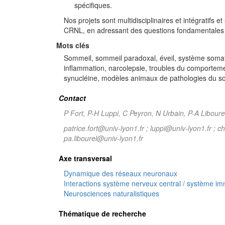
spécifiques.
Nos projets sont multidisciplinaires et intégratifs e
CRNL, en adressant des questions fondamentales e
Mots clés
Sommeil, sommeil paradoxal, éveil, système somat
inflammation, narcolepsie, troubles du comportem
synucléine, modèles animaux de pathologies du s
Contact
P Fort, P-H Luppi, C Peyron, N Urbain, P-A Liboure
patrice.fort@univ-lyon1.fr ; luppi@univ-lyon1.fr ; c
pa.libourel@univ-lyon1.fr
Axe transversal
Dynamique des réseaux neuronaux
Interactions système nerveux central / système i
Neurosciences naturalistiques
Thématique de recherche