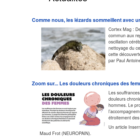
Comme nous, les lézards sommeillent avec un
Cortex Mag : De
commun aux rept
oscillation céré
nettoyage du ce
cette découvert
par Paul Antoin
Zoom sur... Les douleurs chroniques des fe
Les souffrances
douleurs chroni
hommes. Le proj
l’accompagneme
étroitement des
Un article Inse
Maud Frot (NEUROPAIN).