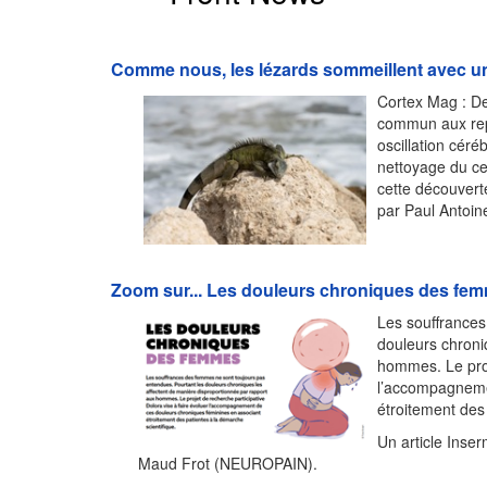
Comme nous, les lézards sommeillent avec un
Cortex Mag : De
commun aux rept
oscillation céré
nettoyage du ce
cette découvert
par Paul Antoin
Zoom sur... Les douleurs chroniques des fe
Les souffrances
douleurs chroni
hommes. Le proj
l’accompagneme
étroitement des
Un article Inse
Maud Frot (NEUROPAIN).