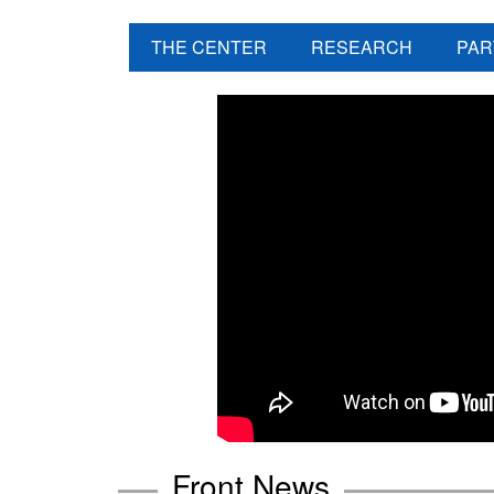
THE CENTER
RESEARCH
PAR
Front News